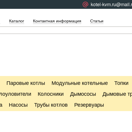
kotel-kvm.ru@mail.
я
Каталог
Контактная информация
Статьи
Паровые котлы
Модульные котельные
Топки
лоуловители
Колосники
Дымососы
Дымовые т
а
Насосы
Трубы котлов
Резервуары