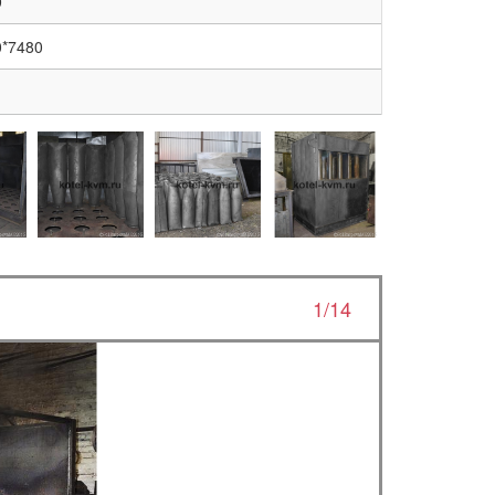
0
0*7480
1/14