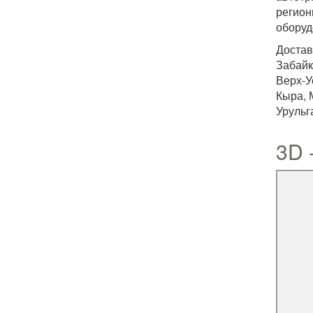
регион
оборуд
Достав
Забайк
Верх-У
Кыра, 
Урульг
3D 