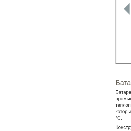
Бата
Батар
промы
теплоп
которы
°С.
Констр