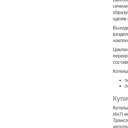
сечени
образу
одним 
Выходн
раздел
наклон
Цикло
перекр
состав
Котель
Э
Э
Купи
Котель
(6х7) 
Трансп
автотр