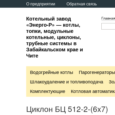
О предприятии
Обратная связь
Котельный завод
Главна
«Энерго-Р» — котлы,
топки, модульные
котельные, циклоны,
трубные системы в
Забайкальском крае и
Чите
Водогрейные котлы
Парогенераторы
Шлакоудаление и топливоподача
Зо
Комплектующие
Котловая автоматик
Циклон БЦ 512-2-(6x7)