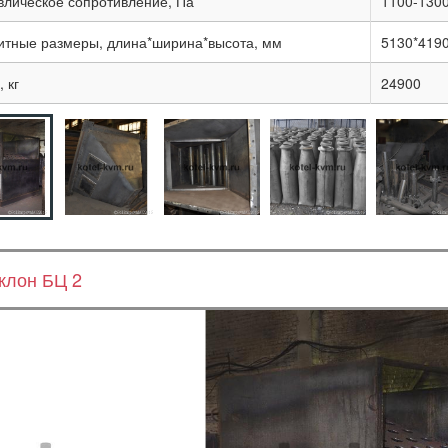
влическое сопротивление, Па
1100-130
итные размеры, длина*ширина*высота, мм
5130*419
 кг
24900
клон БЦ 2