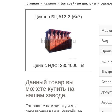
Главная
»
Каталог
»
Батарейные циклоны
»
Батар
Циклон БЦ 512-2-(6x7)
Марка
Вид
Произ
Колич
Цена с НДС: 2354000
q
Внутр
Данный товар вы
Степен
можете купить на
Допус
нашем заводе.
Аэрод
Отправьте нам заявку и мы
перезвоним вам в ближайшее