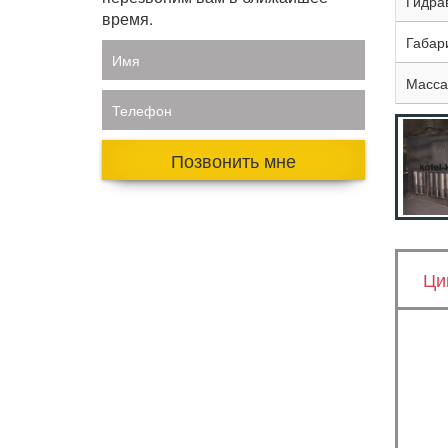
Гидра
время.
Габар
Имя
Масса,
Телефон
Позвонить мне
Ци