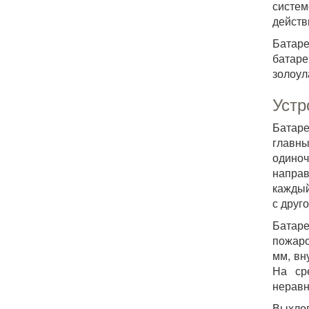
систем
действ
Батаре
батаре
золоул
Устр
Батар
главны
одино
направ
каждый
с друг
Батаре
пожаро
мм, вн
На ср
неравн
Выхло