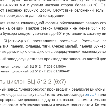
я 640х700 мм с углами наклона сторон более 60 °С. С
ют верхнюю трубную доску. Отсутствие отложений золы
из преимуществ данной конструкции.
ая камера клиновидной формы обеспечивает равную скор
ен на секции. Наклон стенок бункера - не менее 50° к г
а бункера следует увеличить до 60° и установить систему 
н БЦ-512-2-(6х7) поставляется россыпью. Россыпью п
ытия, панели, фланцы, тяги, бункер малый, панели бунке
ные детали циклона. Циклон с рециркуляцией комплектуетс
ный завод осуществляет производство запасных частей цик
лемент циклонный БЦ 512 - Т 209.01.500А
лемент циклонный БЦ 512 - Т 209.01.500А-01
ть циклон БЦ-512-2-(6х7)
ный завод "Энергоресурс" производит и реализует циклоны
можно сделав заявку на сайте котельного завода
он-лайн
или
ортирование циклонов и другого котельно-вспомогательно
анспортом, ж/д полувагонами и речным транспортом. Котел