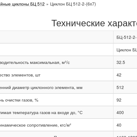
ейные циклоны БЦ 512
»
Циклон БЦ 512-2-(6x7)
Технические характ
БЦ-512-2-
Циклон Б
водительность максимальная, м³/с
32.5
ество элементов, шт
42
енний диаметр циклонного элемента, мм
512
ь очистки газов, %
92
тимая температура газов на входе до, °С
400
инамическое сопротивление, кгс/м²
40