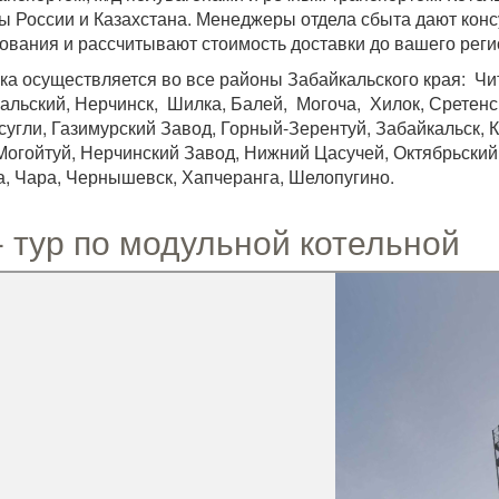
ы России и Казахстана. Менеджеры отдела сбыта дают кон
ования и рассчитывают стоимость доставки до вашего реги
ка осуществляется во все районы Забайкальского края: Чит
альский, Нерчинск, Шилка, Балей, Могоча, Хилок, Сретенск
сугли, Газимурский Завод, Горный-Зерентуй, Забайкальск, 
Могойтуй, Нерчинский Завод, Нижний Цасучей, Октябрьский,
а, Чара, Чернышевск, Хапчеранга, Шелопугино.
- тур по модульной котельной