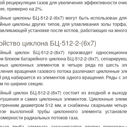
ой рециркуляции газов для увеличения эффективности очи
ия, примерно на 2%.
йные циклоны БЦ-512-2-(6х7) могут быть использован дл
йные циклоны других типов, для улавливания золы торфа,
авливающей установке после котлов, работающих на много
ойство циклона БЦ-512-2-(6х7)
ейный циклон БЦ-512-2-(6х7) производят односекцион
м блоком батарейного циклона БЦ-512-2-(6х7), сепарирующи
чных циклонных элементов в четыре ряда по шесть эл
ления вращения газового потока различают циклонные эл
 ряд набирается из элементов одного вращения. Ряды с э
ом по ширине секции.
йный циклон БЦ-512-2-(6х7) состоит из входной и выход
тушения и самих циклонных элементов. Циклонные элеме
утренним диаметром 512 мм, и снабжены сварными четыре
езе выхлопной трубы циклонного элемента установле
омерности радиальных потоков газа.
пная труба элемента заканчивается вверху переходны