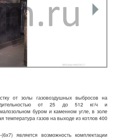
истку от золы газовоздушных выбросов на
водительностью от 25 до 512 кг/ч и
 малозольном буром и каменном угле, в золе
я температура газов на выходе из котлов 400
-(6х7) является возможность комплектации