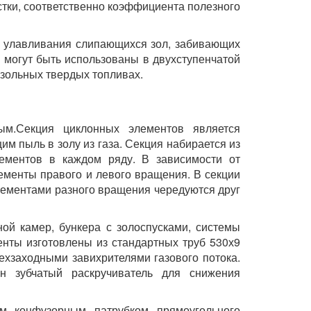
стки, соответственно коэффициента полезного
я улавливания слипающихся зол, забивающих
 могут быть использованы в двухступенчатой
зольных твердых топливах.
ным.Секция циклонных элементов является
м пыль в золу из газа. Секция набирается из
ементов в каждом ряду. В зависимости от
ементы правого и левого вращения. В секции
лементами разного вращения чередуются друг
ной камер, бункера с золоспусками, системы
нты изготовлены из стандартных труб 530х9
хзаходными завихрителями газового потока.
н зубчатый раскручиватель для снижения
м конфузорным патрубком прямоугольного