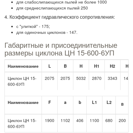
для слабослипающихся пылей не более 1000
для среднеслипающихся пылей 250
4. Коэффициент гидравлического сопротивления:
с "улиткой" - 175;
для одиночных циклонов - 147.
Габаритные и присоединительные
размеры циклона ЦН 15-600-6УП
Наименование
L
B
H
H1
H2
H3
Циклон ЦН 15-
2075
2075
5032
2870
3343
1460
600-6УП
Наименование
F
a
b
L1
L2
B
Циклон ЦН 15-
1900
1102
406
1100
680
200
600-6УП