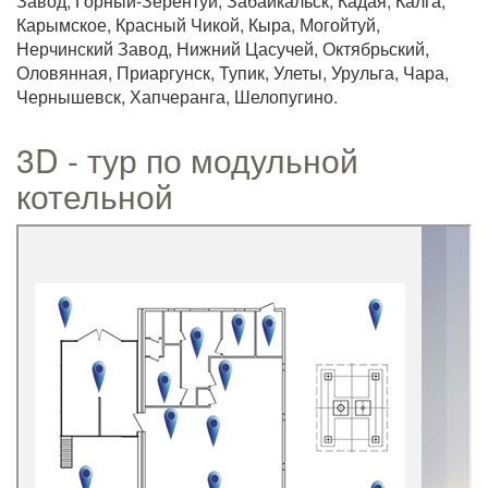
Завод, Горный-Зерентуй, Забайкальск, Кадая, Калга,
Карымское, Красный Чикой, Кыра, Могойтуй,
Нерчинский Завод, Нижний Цасучей, Октябрьский,
Оловянная, Приаргунск, Тупик, Улеты, Урульга, Чара,
Чернышевск, Хапчеранга, Шелопугино.
3D - тур по модульной
котельной