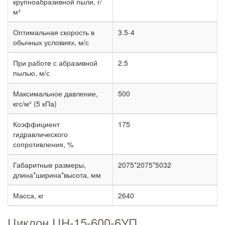
крупноабразивной пыли, г/
м³
Оптимальная скорость в
3.5-4
обычных условиях, м/с
При работе с абразивной
2.5
пылью, м/с
Максимальное давление,
500
кгс/м² (5 кПа)
Коэффициент
175
гидравлического
сопротивления, %
Габаритные размеры,
2075*2075*5032
длина*ширина*высота, мм
Масса, кг
2640
Циклон ЦН-15-600-6УП