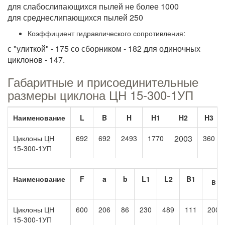
для слабослипающихся пылей не более 1000
для среднеслипающихся пылей 250
Коэффициент гидравлического сопротивления:
с "улиткой" - 175 со сборником - 182 для одиночных
циклонов - 147.
Габаритные и присоединительные
размеры циклона ЦН 15-300-1УП
Наименование
L
B
H
H1
H2
H3
2003
Циклоны ЦН
692
692
2493
1770
360
15-300-1УП
Наименование
F
a
b
L1
L2
B1
B
Циклоны ЦН
600
206
86
230
489
111
200
15-300-1УП