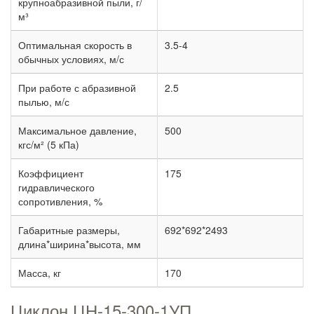
крупноабразивной пыли, г/
м³
Оптимальная скорость в
3.5-4
обычных условиях, м/с
При работе с абразивной
2.5
пылью, м/с
Максимальное давление,
500
кгс/м² (5 кПа)
Коэффициент
175
гидравлического
сопротивления, %
Габаритные размеры,
692*692*2493
длина*ширина*высота, мм
Масса, кг
170
Циклон ЦН-15-300-1УП