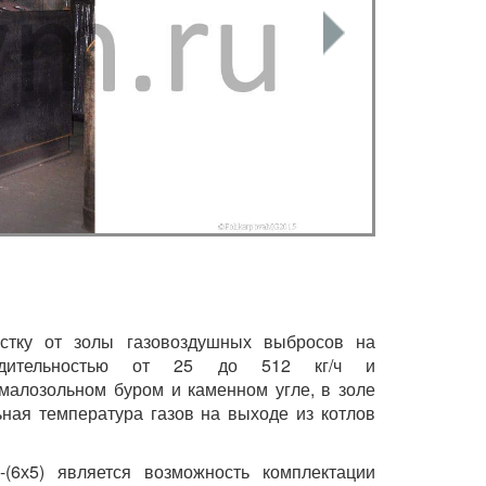
истку от золы газовоздушных выбросов на
водительностью от 25 до 512 кг/ч и
 малозольном буром и каменном угле, в золе
ная температура газов на выходе из котлов
-(6х5) является возможность комплектации