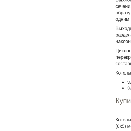
сечени
образу
одним 
Выходн
раздел
наклон
Цикло
перекр
состав
Котель
Э
Э
Купи
Котель
(6х5) 