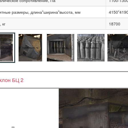
влическое сопротивление, Па
1100-130
итные размеры, длина*ширина*высота, мм
4150*419
 кг
18700
клон БЦ 2