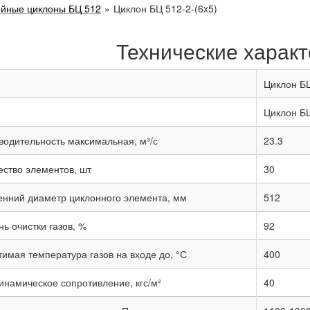
ейные циклоны БЦ 512
»
Циклон БЦ 512-2-(6x5)
Технические характ
Циклон БЦ
Циклон Б
водительность максимальная, м³/с
23.3
ество элементов, шт
30
енний диаметр циклонного элемента, мм
512
ь очистки газов, %
92
тимая температура газов на входе до, °С
400
инамическое сопротивление, кгс/м²
40