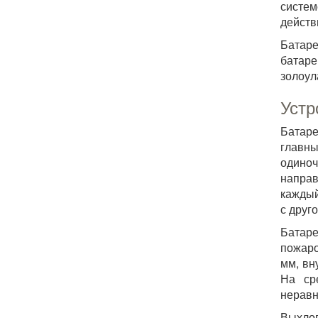
систем
действ
Батаре
батаре
золоул
Устр
Батар
главны
одино
направ
каждый
с друг
Батаре
пожаро
мм, вн
На ср
неравн
Выхло