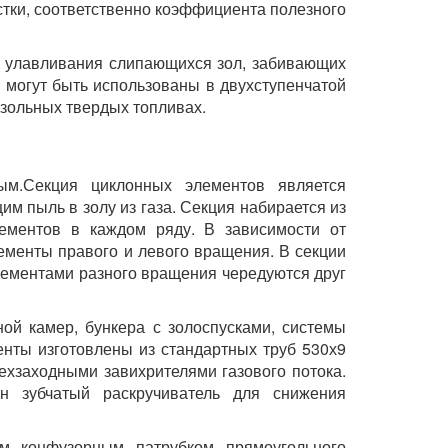
стки, соответственно коэффициента полезного
я улавливания слипающихся зол, забивающих
 могут быть использованы в двухступенчатой
зольных твердых топливах.
ным.Секция циклонных элементов является
м пыль в золу из газа. Секция набирается из
ементов в каждом ряду. В зависимости от
ементы правого и левого вращения. В секции
лементами разного вращения чередуются друг
ной камер, бункера с золоспусками, системы
нты изготовлены из стандартных труб 530х9
хзаходными завихрителями газового потока.
н зубчатый раскручиватель для снижения
м конфузорным патрубком прямоугольного