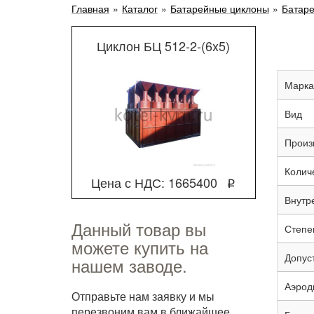
Главная
»
Каталог
»
Батарейные циклоны
»
Батар
Циклон БЦ 512-2-(6x5)
Марка
Вид
Произ
Колич
Цена с НДС: 1665400
q
Внутр
Данный товар вы
Степен
можете купить на
Допус
нашем заводе.
Аэрод
Отправьте нам заявку и мы
перезвоним вам в ближайшее