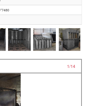
0
0*7480
1/14