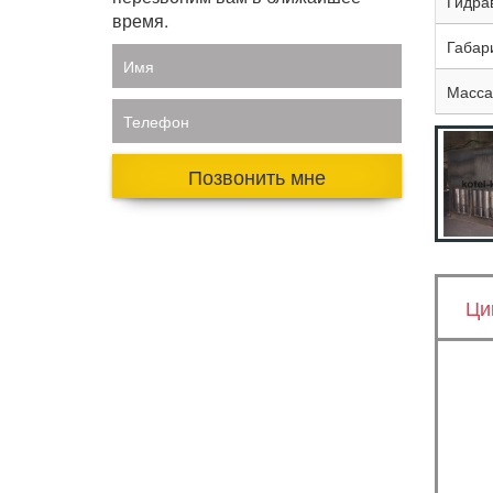
Гидра
время.
Габар
Имя
Масса,
Телефон
Позвонить мне
Ци