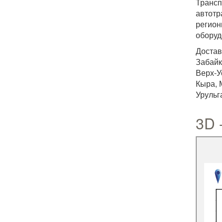
Трансп
автотр
регион
оборуд
Достав
Забайк
Верх-У
Кыра, 
Урульг
3D 