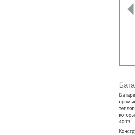
Бата
Батар
промы
теплоп
которы
400°С.
Констр