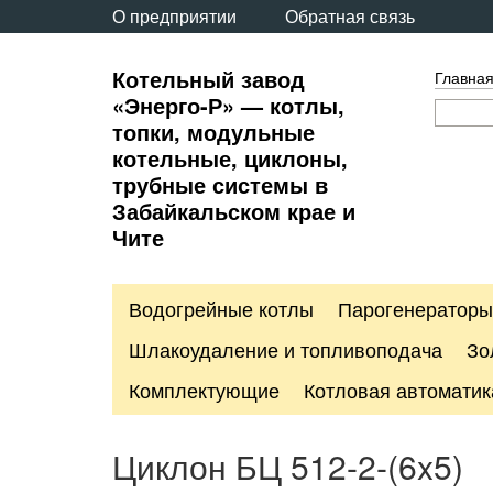
О предприятии
Обратная связь
Котельный завод
Главна
«Энерго-Р» — котлы,
топки, модульные
котельные, циклоны,
трубные системы в
Забайкальском крае и
Чите
Водогрейные котлы
Парогенераторы
Шлакоудаление и топливоподача
Зо
Комплектующие
Котловая автоматик
Циклон БЦ 512-2-(6x5)