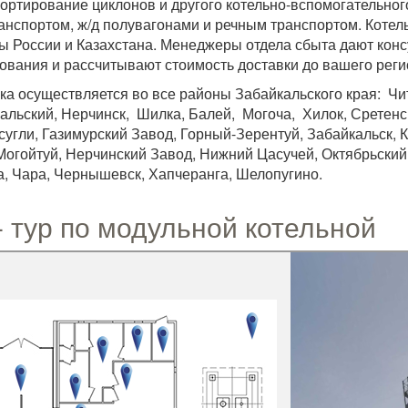
ортирование циклонов и другого котельно-вспомогательно
анспортом, ж/д полувагонами и речным транспортом. Котел
ы России и Казахстана. Менеджеры отдела сбыта дают кон
ования и рассчитывают стоимость доставки до вашего реги
ка осуществляется во все районы Забайкальского края: Чит
альский, Нерчинск, Шилка, Балей, Могоча, Хилок, Сретенск
сугли, Газимурский Завод, Горный-Зерентуй, Забайкальск, 
Могойтуй, Нерчинский Завод, Нижний Цасучей, Октябрьский,
а, Чара, Чернышевск, Хапчеранга, Шелопугино.
- тур по модульной котельной