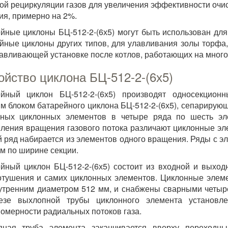
ой рециркуляции газов для увеличения эффективности очи
ия, примерно на 2%.
йные циклоны БЦ-512-2-(6х5) могут быть использован дл
йные циклоны других типов, для улавливания золы торфа,
авливающей установке после котлов, работающих на много
ойство циклона БЦ-512-2-(6х5)
ейный циклон БЦ-512-2-(6х5) производят односекцион
м блоком батарейного циклона БЦ-512-2-(6х5), сепарирующи
чных циклонных элементов в четыре ряда по шесть эл
ления вращения газового потока различают циклонные эл
 ряд набирается из элементов одного вращения. Ряды с э
ом по ширине секции.
йный циклон БЦ-512-2-(6х5) состоит из входной и выход
тушения и самих циклонных элементов. Циклонные элеме
утренним диаметром 512 мм, и снабжены сварными четыре
езе выхлопной трубы циклонного элемента установле
омерности радиальных потоков газа.
пная труба элемента заканчивается вверху переходны