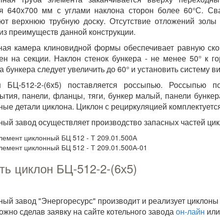
я 640х700 мм с углами наклона сторон более 60°С. С
ют верхнюю трубную доску. Отсутствие отложений золы
из преимуществ данной конструкции.
ая камера клиновидной формы обеспечивает равную скор
ен на секции. Наклон стенок бункера - не менее 50° к г
а бункера следует увеличить до 60° и установить систему 
н БЦ-512-2-(6х5) поставляется россыпью. Россыпью п
ытия, панели, фланцы, тяги, бункер малый, панели бунке
ные детали циклона. Циклон с рециркуляцией комплектуетс
ный завод осуществляет производство запасных частей цик
лемент циклонный БЦ 512 - Т 209.01.500А
лемент циклонный БЦ 512 - Т 209.01.500А-01
ть циклон БЦ-512-2-(6х5)
ный завод "Энергоресурс" производит и реализует циклоны
можно сделав заявку на сайте котельного завода
он-лайн
или