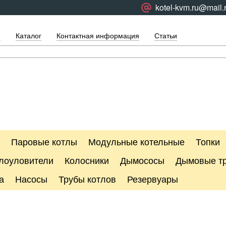
kotel-kvm.ru@mail.
я
Каталог
Контактная информация
Статьи
Паровые котлы
Модульные котельные
Топки
лоуловители
Колосники
Дымососы
Дымовые т
а
Насосы
Трубы котлов
Резервуары