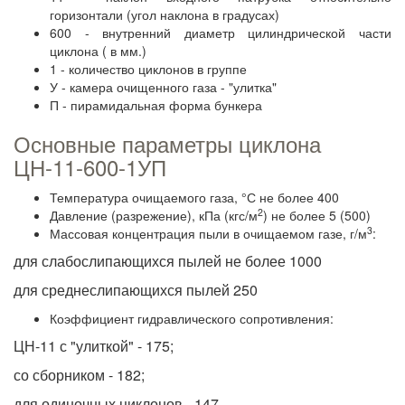
горизонтали (угол наклона в градусах)
600 - внутренний диаметр цилиндрической части
циклона ( в мм.)
1 - количество циклонов в группе
У - камера очищенного газа - "улитка"
П - пирамидальная форма бункера
Основные параметры циклона
ЦН-11-600-1УП
Температура очищаемого газа, °С не более 400
2
Давление (разрежение), кПа (кгс/м
) не более 5 (500)
3
Массовая концентрация пыли в очищаемом газе, г/м
:
для слабослипающихся пылей не более 1000
для среднеслипающихся пылей 250
Коэффициент гидравлического сопротивления:
ЦН-11 с "улиткой" - 175;
со сборником - 182;
для одиночных циклонов - 147.