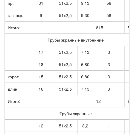
пр.
31
51х2,5
9,13
56
51
газ. экр.
9
51х2,5
9,30
56
5
Итого:
815
51
Трубы экранные внутренние
17
51х2,5
7,13
3
2
18
51х2,5
6,80
3
2
корот.
15
51х2,5
6,80
3
2
длин.
16
51х2,5
7,13
3
2
Итого:
12
83
Трубы экранные
12
51х2,5
8,2
1