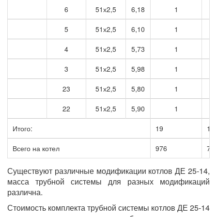
6
51х2,5
6,18
1
6
5
51х2,5
6,10
1
6
4
51х2,5
5,73
1
5
3
51х2,5
5,98
1
5
23
51х2,5
5,80
1
5
22
51х2,5
5,90
1
5
Итого:
19
12
Всего на котел
976
73
Существуют различные модификации котлов ДЕ 25-14,
масса трубной системы для разных модификаций
различна.
Стоимость комплекта трубной системы котлов ДЕ 25-14