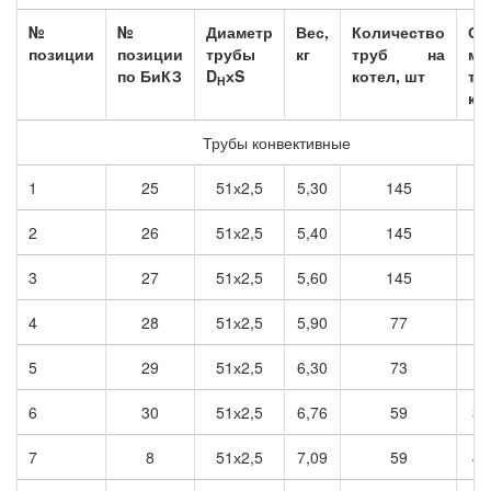
№
№
Диаметр
Вес,
Количество
Об
позиции
позиции
трубы
кг
труб на
ма
по БиКЗ
D
хS
котел, шт
тр
H
кг
Трубы конвективные
1
25
51х2,5
5,30
145
7
2
26
51х2,5
5,40
145
7
3
27
51х2,5
5,60
145
8
4
28
51х2,5
5,90
77
4
5
29
51х2,5
6,30
73
4
6
30
51х2,5
6,76
59
39
7
8
51х2,5
7,09
59
41