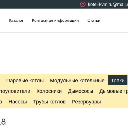
kotel-kvm.ru@mail.
я
Каталог
Контактная информация
Статьи
Паровые котлы
Модульные котельные
Топки
лоуловители
Колосники
Дымососы
Дымовые т
а
Насосы
Трубы котлов
Резервуары
,8