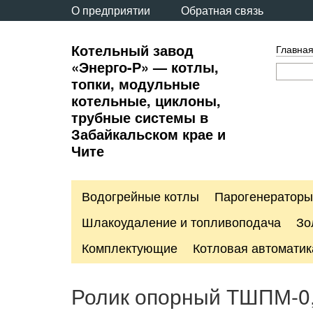
О предприятии
Обратная связь
Котельный завод
Главна
«Энерго-Р» — котлы,
топки, модульные
котельные, циклоны,
трубные системы в
Забайкальском крае и
Чите
Водогрейные котлы
Парогенераторы
Шлакоудаление и топливоподача
Зо
Комплектующие
Котловая автоматик
Ролик опорный ТШПМ-0