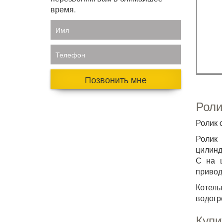
время.
Имя
Телефон
Позвонить мне
Роли
Ролик 
Ролик
цилинд
С на 
привод
Котел
водогр
Купи