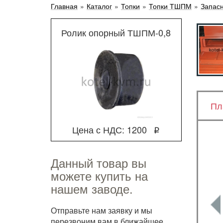
Главная
»
Каталог
»
Топки
»
Топки ТШПМ
»
Запас
Ролик опорный ТШПМ-0,8
Пл
Цена с НДС: 1200
q
Данный товар вы
можете купить на
нашем заводе.
Отправьте нам заявку и мы
перезвоним вам в ближайшее