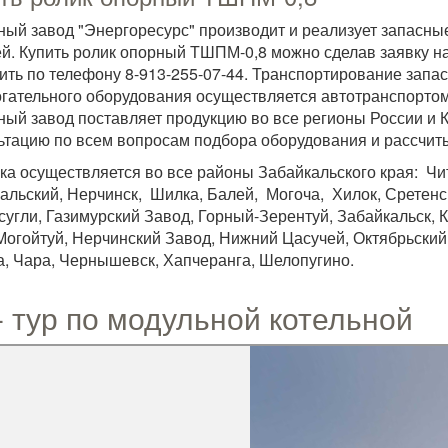
ный завод "Энергоресурс" производит и реализует запасн
й. Купить ролик опорный ТШПМ-0,8 можно сделав заявку на
ить по телефону 8-913-255-07-44. Транспортирование запас
гательного оборудования осуществляется автотранспортом
ный завод поставляет продукцию во все регионы России и 
ьтацию по всем вопросам подбора оборудования и рассчиты
ка осуществляется во все районы Забайкальского края: Чит
альский, Нерчинск, Шилка, Балей, Могоча, Хилок, Сретенск
сугли, Газимурский Завод, Горный-Зерентуй, Забайкальск, 
Могойтуй, Нерчинский Завод, Нижний Цасучей, Октябрьский,
а, Чара, Чернышевск, Хапчеранга, Шелопугино.
- тур по модульной котельной