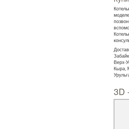
Котель
моделе
позвон
вспомо
Котель
консул
Достав
Забайк
Верх-У
Кыра, 
Урульг
3D 