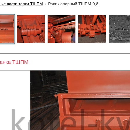
ные части топки ТШПМ
»
Ролик опорный ТШПМ-0,8
анка ТШПМ