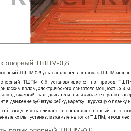
к опорный ТШПМ-0,8
опорный ТШПМ 0,8 устанавливается в топках ТШПМ мощност
 опорный ТШПМ 0,8 устанавливается на привод ТШПМ
рическим валом, электрического двигателя мощностью 3 К
цилиндрический вал двигателя насаживается ролик оп
ит в движение зубчатую рейку, каретку, шурующую планку и
ьный завод изготавливает и поставляет полный ассорт
ейные котлы, устанавливаемые на топки ТШПМ, и комплект
ть ролик опорный ТШПМ-0,8