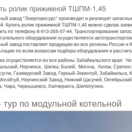
ть ролик прижимной ТШПМ-1,45
ный завод "Энергоресурс" производит и реализует запасн
й. Купить ролик прижимной ТШПМ-1,45 можно сделав заявку
ить по телефону 8-913-255-07-44. Транспортирование запас
гательного оборудования осуществляется автотранспортом
ный завод поставляет продукцию во все регионы России и 
ьтацию по всем вопросам подбора оборудования и рассчиты
ка осуществляется во все районы Забайкальского края: Чит
альский, Нерчинск, Шилка, Балей, Могоча, Хилок, Сретенск
сугли, Газимурский Завод, Горный-Зерентуй, Забайкальск, 
Могойтуй, Нерчинский Завод, Нижний Цасучей, Октябрьский,
а, Чара, Чернышевск, Хапчеранга, Шелопугино.
- тур по модульной котельной