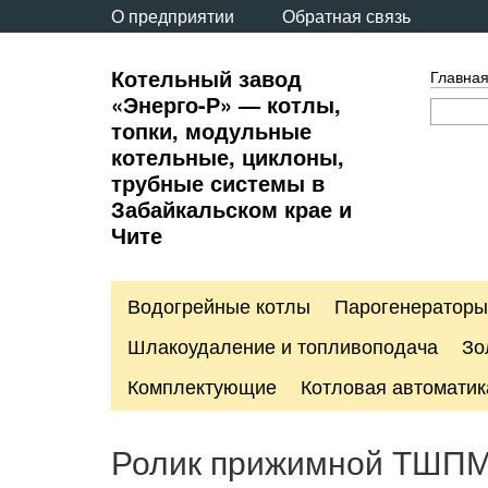
О предприятии
Обратная связь
Котельный завод
Главна
«Энерго-Р» — котлы,
топки, модульные
котельные, циклоны,
трубные системы в
Забайкальском крае и
Чите
Водогрейные котлы
Парогенераторы
Шлакоудаление и топливоподача
Зо
Комплектующие
Котловая автоматик
Ролик прижимной ТШПМ