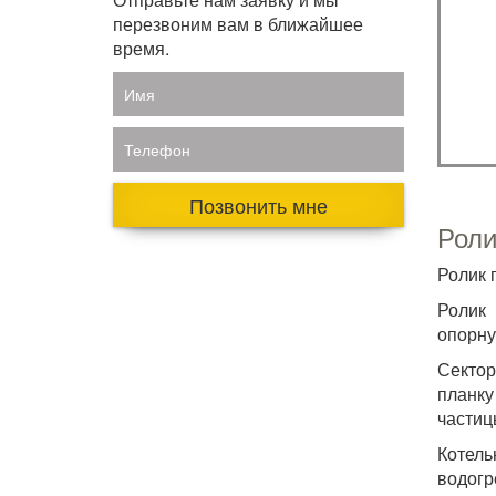
перезвоним вам в ближайшее
время.
Имя
Телефон
Позвонить мне
Роли
Ролик 
Ролик 
опорну
Сектор
планку
частиц
Котел
водогр