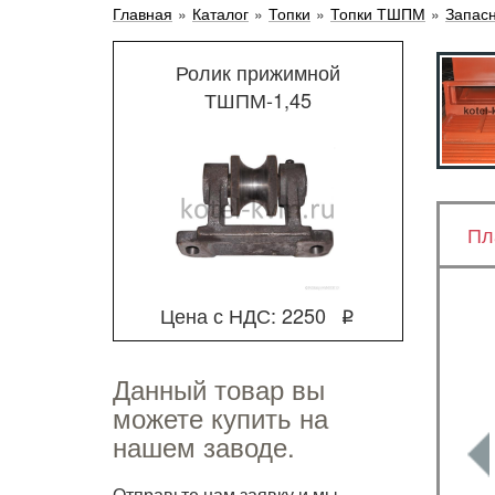
Главная
»
Каталог
»
Топки
»
Топки ТШПМ
»
Запас
Ролик прижимной
ТШПМ-1,45
Пл
Цена с НДС: 2250
q
Данный товар вы
можете купить на
нашем заводе.
Отправьте нам заявку и мы