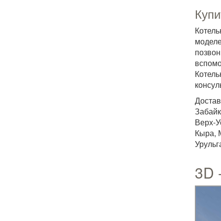
Купи
Котель
моделе
позвон
вспомо
Котель
консул
Достав
Забайк
Верх-У
Кыра, 
Урульг
3D 