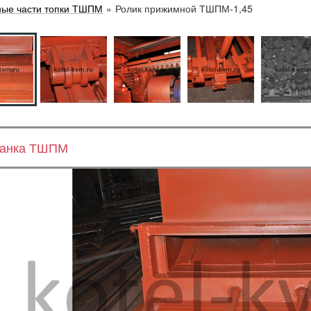
ные части топки ТШПМ
»
Ролик прижимной ТШПМ-1,45
анка ТШПМ