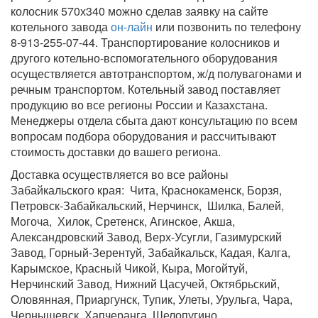
колосник 570х340 можно сделав заявку на сайте
котельного завода
он-лайн
или позвонить по телефону
8-913-255-07-44. Транспортирование колосников и
другого котельно-вспомогательного оборудования
осуществляется автотранспортом, ж/д полувагонами и
речным транспортом. Котельный завод поставляет
продукцию во все регионы России и Казахстана.
Менеджеры отдела сбыта дают консультацию по всем
вопросам подбора оборудования и рассчитывают
стоимость доставки до вашего региона.
Доставка осуществляется во все районы
Забайкальского края: Чита, Краснокаменск, Борзя,
Петровск-Забайкальский, Нерчинск, Шилка, Балей,
Могоча, Хилок, Сретенск, Агинское, Акша,
Александровский Завод, Верх-Усугли, Газимурский
Завод, Горный-Зерентуй, Забайкальск, Кадая, Калга,
Карымское, Красный Чикой, Кыра, Могойтуй,
Нерчинский Завод, Нижний Цасучей, Октябрьский,
Оловянная, Приаргунск, Тупик, Улеты, Урульга, Чара,
Чернышевск, Хапчеранга, Шелопугино.