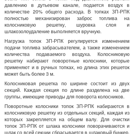
давлению в дутьевом канале, подается воздух в
количестве 20% общего расхода. В топках ЗП-РПК
полностью механизирован заброс топлива на
колосниковую решетку, шуровка слоя и
шлакозолоудаление выполняется вручную.
Нагрузка топок ЗП-РПК регулируется изменением
подачи топлива забрасывателем, а также изменением
количества подаваемого воздуха. Колосниковую
решетку набирают поворотные колосники, которые
применяют и в ручных топках, но длина этих решеток
может быть более 3 м.
Колосниковая решетка по ширине состоит из двух
секций. Каждая секция по длине разделена на две
группы, имеющие приводы для поворота колосников.
Поворотные колосники топок ЗП-РПК набираются в
колосниковую решетку из отдельных секций, каждая из
которых закрепляется на общем валу. Для очистки
топок ЗП-РПК от шлака колосники поворачиваются и
шлак со всей секции сбрасывается в шлаковый бункер,