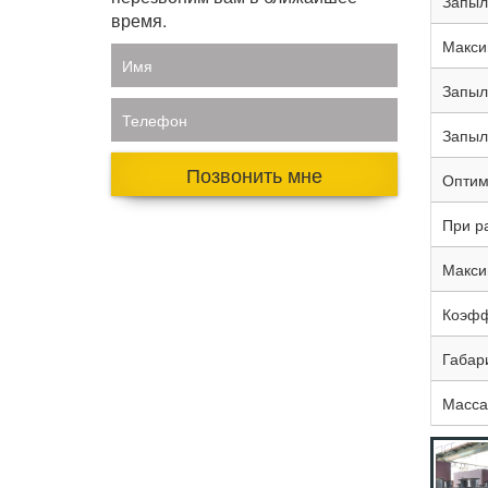
Запыл
время.
Макси
Имя
Запыл
Телефон
Запыл
Позвонить мне
Оптим
При р
Максим
Коэфф
Габар
Масса,