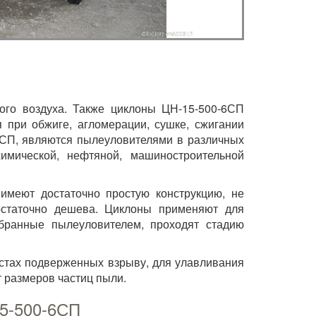
го воздуха. Также циклоны ЦН-15-500-6СП
я при обжиге, агломерации, сушке, сжигании
6СП, являются пылеуловителями в различных
имической, нефтяной, машиностроительной
имеют достаточно простую конструкцию, не
остаточно дешева. Циклоны применяют для
обранные пылеуловителем, проходят стадию
стах подверженных взрыву, для улавливания
 размеров частиц пыли.
15-500-6СП