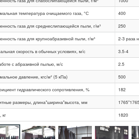
енность газа для слабослипающейся пыли, г/м³
1000
мальная температура очищаемого газа, °С
400
енность газа для среднеслипающейся пыли, г/м³
250
енность газа для крупноабразивной пыли, г/м³
2-3 раза 
альная скорость в обычных условиях, м/с
3.5-4
аботе с абразивной пылью, м/с
2.5
альное давление, кгс/м² (5 кПа)
500
ициент гидравлического сопротивления, %
182
итные размеры, длина*ширина*высота, мм
1765*176
 кг
1820