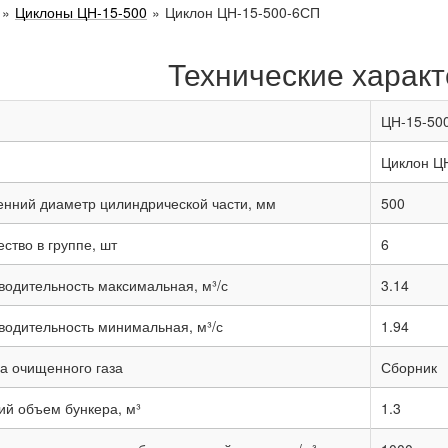
»
Циклоны ЦН-15-500
»
Циклон ЦН-15-500-6СП
Технические характ
ЦН-15-50
Циклон Ц
енний диаметр цилиндрической части, мм
500
ство в группе, шт
6
водительность максимальная, м³/с
3.14
водительность минимальная, м³/с
1.94
а очищенного газа
Сборник
ий объем бункера, м³
1.3