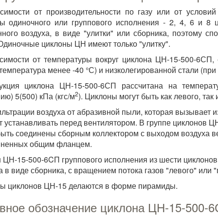
симости от производительности по газу или от услови
ы одиночного или группового исполнения - 2, 4, 6 и 8
ного воздуха, в виде "улитки" или сборника, поэтому с
 Одиночные циклоны ЦН имеют только "улитку".
симости от температуры вокруг циклона ЦН-15-500-6СП, 
(температура менее -40 °С) и низколегированной стали (при 
рукция циклона ЦН-15-500-6СП рассчитана на температ
2
ию) 5(500) кПа (кгс/м
). Циклоны могут быть как левого, так
льтрации воздуха от абразивной пыли, которая вызывает и
т устанавливать перед вентилятором. В группе циклонов Ц
быть соединены сборным коллектором с выходом воздуха ве
иненных общим фланцем.
 ЦН-15-500-6CП группового исполнения из шести циклонов
а в виде сборника, с вращением потока газов "левого" или "
ы циклонов ЦН-15 делаются в форме пирамиды.
вное обозначение циклона ЦН-15-500-