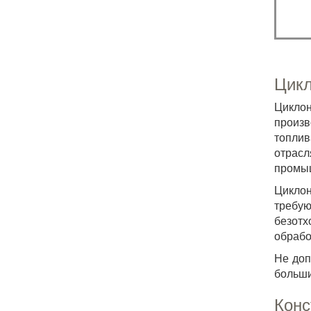
Цикл
Цикло
произв
топлив
отрас
промыш
Циклон
требу
безотх
обрабо
Не доп
больши
Конс