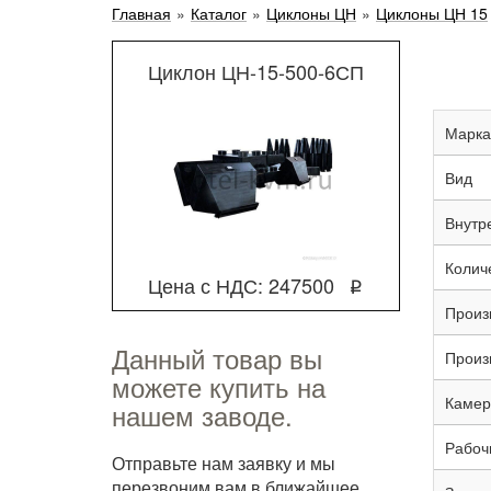
Главная
»
Каталог
»
Циклоны ЦН
»
Циклоны ЦН 15
Циклон ЦН-15-500-6СП
Марка
Вид
Внутр
Количе
Цена с НДС: 247500
q
Произ
Данный товар вы
Произ
можете купить на
Камер
нашем заводе.
Рабоч
Отправьте нам заявку и мы
перезвоним вам в ближайшее