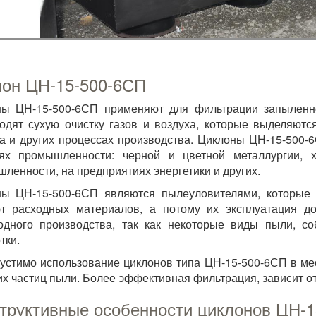
он ЦН-15-500-6СП
ны ЦН-15-500-6СП применяют для фильтрации запыленно
одят сухую очистку газов и воздуха, которые выделяютс
а и других процессах производства. Циклоны ЦН-15-500-
лях промышленности: черной и цветной металлургии, х
ленности, на предприятиях энергетики и других.
ы ЦН-15-500-6СП являются пылеуловителями, которые 
ют расходных материалов, а потому их эксплуатация д
одного производства, так как некоторые виды пыли, с
тки.
устимо использование циклонов типа ЦН-15-500-6СП в ме
х частиц пыли. Более эффективная фильтрация, зависит от
труктивные особенности циклонов ЦН-