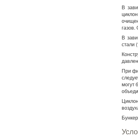
В зави
циклон
очищен
газов.
В зави
стали 
Конст
давлен
При фи
следуе
могут 
объед
Циклон
воздух
Бункер
Усло