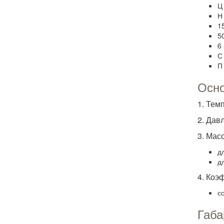
Ц
Н
1
5
6 
С
П
Осно
1. Тем
2. Дав
3.
Масс
д
д
4. Коэ
с
Габа