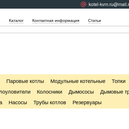
kotel-kvm.ru@mail.
я
Каталог
Контактная информация
Статьи
Паровые котлы
Модульные котельные
Топки
лоуловители
Колосники
Дымососы
Дымовые т
а
Насосы
Трубы котлов
Резервуары