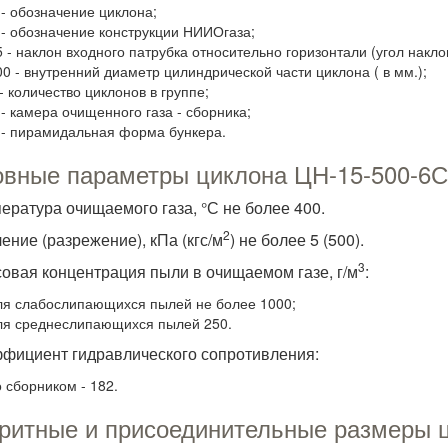
 - обозначение циклона;
 - обозначение конструкции НИИОгаза;
5 - наклон входного патрубка относительно горизонтали (угол наклон
00 - внутренний диаметр цилиндрической части циклона ( в мм.);
- количество циклонов в группе;
 - камера очищенного газа - сборника;
 - пирамидальная форма бункера.
вные параметры циклона ЦН-15-500-6
пература очищаемого газа, °С не более 400.
2
ление (разрежение), кПа (кгс/м
) не более 5 (500).
3
овая концентрация пыли в очищаемом газе, г/м
:
ля слабослипающихся пылей не более 1000;
ля среднеслипающихся пылей 250.
ффициент гидравлического сопротивления:
о сборником - 182.
ритные и присоединительные размеры 