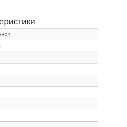
еристики
0-6СП
Н