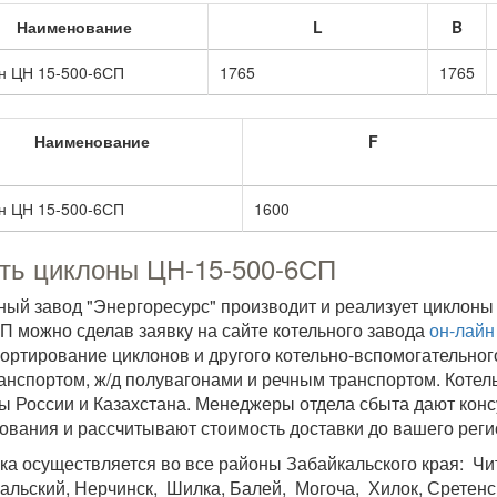
Наименование
L
B
н ЦН 15-500-6СП
1765
1765
Наименование
F
н ЦН 15-500-6СП
1600
ть циклоны ЦН-15-500-6СП
ный завод "Энергоресурс" производит и реализует циклоны
П можно сделав заявку на сайте котельного завода
он-лайн
ортирование циклонов и другого котельно-вспомогательно
анспортом, ж/д полувагонами и речным транспортом. Котел
ы России и Казахстана. Менеджеры отдела сбыта дают кон
ования и рассчитывают стоимость доставки до вашего реги
ка осуществляется во все районы Забайкальского края: Чит
альский, Нерчинск, Шилка, Балей, Могоча, Хилок, Сретенск