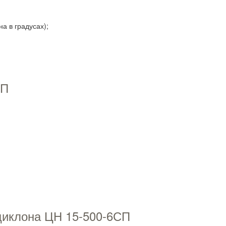
а в градусах);
СП
циклона ЦН 15-500-6СП