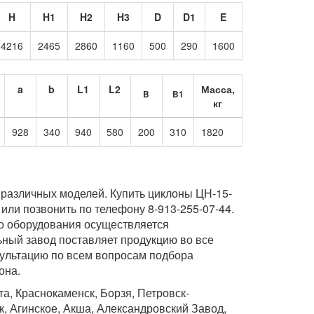
H
H1
H2
H3
D
D1
E
4216
2465
2860
1160
500
290
1600
a
b
L1
L2
Масса,
B
B1
кг
928
340
940
580
200
310
1820
 различных моделей. Купить циклоны ЦН-15-
или позвонить по телефону 8-913-255-07-44.
го оборудования осуществляется
ьный завод поставляет продукцию во все
сультацию по всем вопросам подбора
она.
а, Краснокаменск, Борзя, Петровск-
, Агинское, Акша, Александровский Завод,