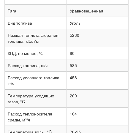
Тяга
Уравновешенная
Вид топлива
Уголь
Низшая теплота сгорания
5230
топлива, кКал/кг
КПД, не менее, %
80
Расход топлива, кг/ч
585
Расход условного топлива,
458
кг/ч
Температура уходящих
200
газов, °C
Расход теплоносителя
104
среды, м³/ч
Температура воды, °C
70-95